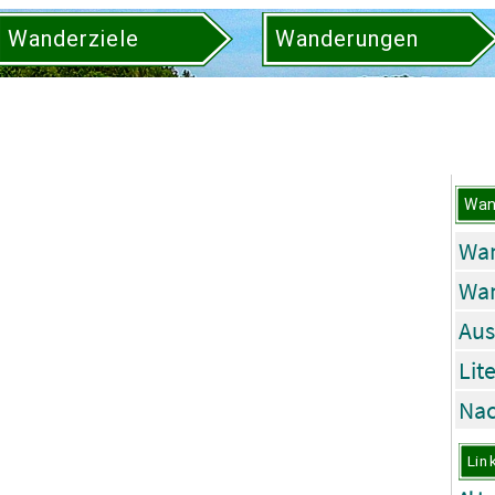
Wanderziele
Wanderungen
Wan
Wan
Wa
Aus
Lit
Nac
Lin