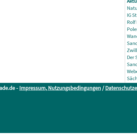
Aktu
Natu
IG S
Rolf
Pole
Wand
Sand
Zwil
Der 
Sand
Webe
Säch
ade.de -
Impressum, Nutzungsbedingungen
/
Datenschutze