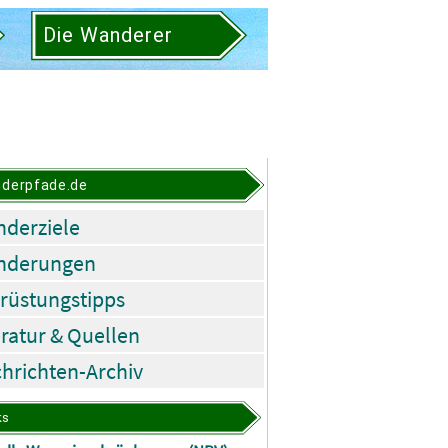
Die Wanderer
derpfade.de
derziele
nderungen
rüstungstipps
eratur & Quellen
hrichten-Archiv
ks