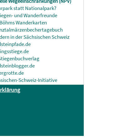
elle Wegeeinschränkungen (NPV)
rpark statt Nationalpark?
tiegen- und Wanderfreunde
 Böhms Wanderkarten
nztalmärzenbechertagebuch
ern in der Sächsischen Schweiz
steinpfade.de
lingsstiege.de
Stiegenbuchverlag
steinblogger.de
rgrotte.de
sischen-Schweiz-Initiative
rklärung