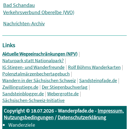
Bad Schandau
Verkehrsverbund Oberelbe (VVO)
Nachrichten-Archiv
Links
|
Aktuelle Wegeeinschränkungen (NPV)
|
Naturpark statt Nationalpark?
|
|
IG Stiegen- und Wanderfreunde
Rolf Böhms Wanderkarten
|
Polenztalmärzenbechertagebuch
|
|
Wandern in der Sächsischen Schweiz
Sandsteinpfade.de
|
|
Zwillingsstiege.de
Der Stiegenbuchverlag
|
|
Sandsteinblogger.de
Webergrotte.de
Sächsischen-Schweiz-Initiative
Copyright © 18.07.2026 - Wanderpfade.de -
Impressum,
Nutzungsbedingungen
/
Datenschutzerklärung
Wanderziele