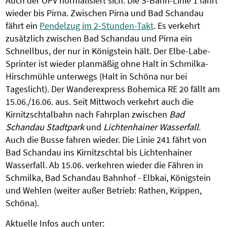
Auch der ÖPV normalisiert sich. Die S-Bahn-Linie 1 fährt
wieder bis Pirna. Zwischen Pirna und Bad Schandau
fährt ein
Pendelzug im 2-Stunden-Takt
. Es verkehrt
zusätzlich zwischen Bad Schandau und Pirna ein
Schnellbus, der nur in Königstein hält. Der Elbe-Labe-
Sprinter ist wieder planmäßig ohne Halt in Schmilka-
Hirschmühle unterwegs (Halt in Schöna nur bei
Tageslicht). Der Wanderexpress Bohemica RE 20 fällt am
15.06./16.06. aus. Seit Mittwoch verkehrt auch die
Kirnitzschtalbahn nach Fahrplan zwischen
Bad
Schandau Stadtpark
und
Lichtenhainer Wasserfall
.
Auch die Busse fahren wieder. Die Linie 241 fährt von
Bad Schandau ins Kirnitzschtal bis Lichtenhainer
Wasserfall. Ab 15.06. verkehren wieder die Fähren in
Schmilka, Bad Schandau Bahnhof - Elbkai, Königstein
und Wehlen (weiter außer Betrieb: Rathen, Krippen,
Schöna).
Aktuelle Infos auch unter: