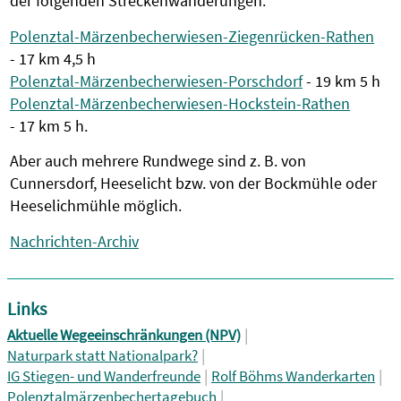
der folgenden Streckenwanderungen:
Polenztal-Märzenbecherwiesen-Ziegenrücken-Rathen
- 17 km 4,5 h
Polenztal-Märzenbecherwiesen-Porschdorf
- 19 km 5 h
Polenztal-Märzenbecherwiesen-Hockstein-Rathen
- 17 km 5 h.
Aber auch mehrere Rundwege sind z. B. von
Cunnersdorf, Heeselicht bzw. von der Bockmühle oder
Heeselichmühle möglich.
Nachrichten-Archiv
Links
|
Aktuelle Wegeeinschränkungen (NPV)
|
Naturpark statt Nationalpark?
|
|
IG Stiegen- und Wanderfreunde
Rolf Böhms Wanderkarten
|
Polenztalmärzenbechertagebuch