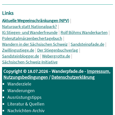
Links
|
Aktuelle Wegeeinschränkungen (NPV)
|
Naturpark statt Nationalpark?
|
|
IG Stiegen- und Wanderfreunde
Rolf Böhms Wanderkarten
|
Polenztalmärzenbechertagebuch
|
|
Wandern in der Sächsischen Schweiz
Sandsteinpfade.de
|
|
Zwillingsstiege.de
Der Stiegenbuchverlag
|
|
Sandsteinblogger.de
Webergrotte.de
Sächsischen-Schweiz-Initiative
Copyright © 18.07.2026 - Wanderpfade.de -
Impressum,
Nutzungsbedingungen
/
Datenschutzerklärung
Wanderziele
Wanderungen
Ausrüstungstipps
Literatur & Quellen
Nachrichten-Archiv