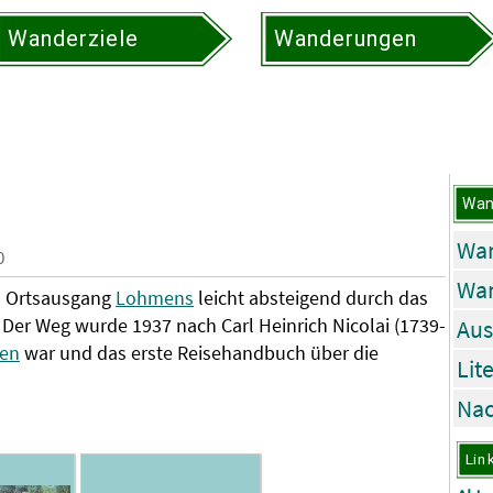
Wanderziele
Wanderungen
Wan
Wan
0
Wa
en Ortsausgang
Lohmens
leicht absteigend durch das
. Der Weg wurde 1937 nach Carl Heinrich Nicolai (1739-
Aus
en
war und das erste Reisehandbuch über die
Lit
Nac
Lin