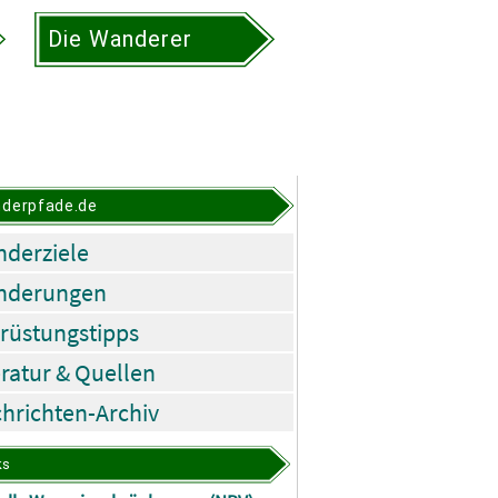
Die Wanderer
derpfade.de
derziele
nderungen
rüstungstipps
eratur & Quellen
hrichten-Archiv
ks