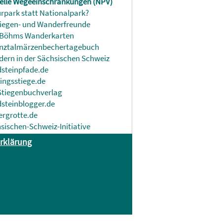
elle Wegeeinschränkungen (NPV)
rpark statt Nationalpark?
tiegen- und Wanderfreunde
 Böhms Wanderkarten
nztalmärzenbechertagebuch
ern in der Sächsischen Schweiz
steinpfade.de
lingsstiege.de
Stiegenbuchverlag
steinblogger.de
rgrotte.de
sischen-Schweiz-Initiative
rklärung