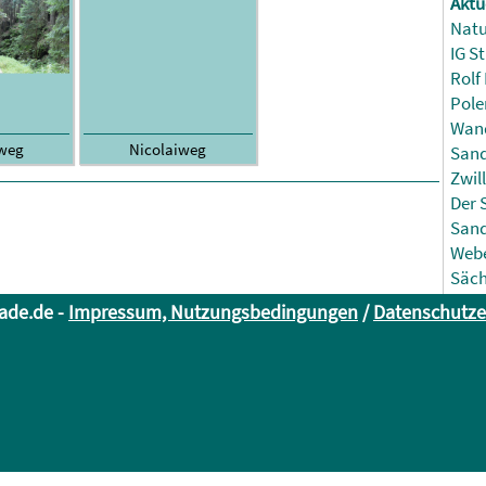
Aktu
Natu
IG S
Rolf
Pole
Wand
iweg
Nicolaiweg
Sand
Zwil
Der 
Sand
Webe
Säch
ade.de -
Impressum, Nutzungsbedingungen
/
Datenschutze