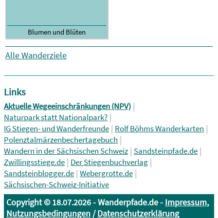
Blumen und Blüten
Alle Wanderziele
Links
|
Aktuelle Wegeeinschränkungen (NPV)
|
Naturpark statt Nationalpark?
|
|
IG Stiegen- und Wanderfreunde
Rolf Böhms Wanderkarten
|
Polenztalmärzenbechertagebuch
|
|
Wandern in der Sächsischen Schweiz
Sandsteinpfade.de
|
|
Zwillingsstiege.de
Der Stiegenbuchverlag
|
|
Sandsteinblogger.de
Webergrotte.de
Sächsischen-Schweiz-Initiative
Copyright © 18.07.2026 - Wanderpfade.de -
Impressum,
Nutzungsbedingungen
/
Datenschutzerklärung