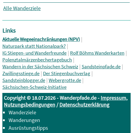
Alle Wanderziele
Links
|
Aktuelle Wegeeinschränkungen (NPV)
|
Naturpark statt Nationalpark?
|
|
IG Stiegen- und Wanderfreunde
Rolf Böhms Wanderkarten
|
Polenztalmärzenbechertagebuch
|
|
Wandern in der Sächsischen Schweiz
Sandsteinpfade.de
|
|
Zwillingsstiege.de
Der Stiegenbuchverlag
|
|
Sandsteinblogger.de
Webergrotte.de
Sächsischen-Schweiz-Initiative
Copyright © 18.07.2026 - Wanderpfade.de -
Impressum,
Nutzungsbedingungen
/
Datenschutzerklärung
Wanderziele
Wanderungen
Ausrüstungstipps