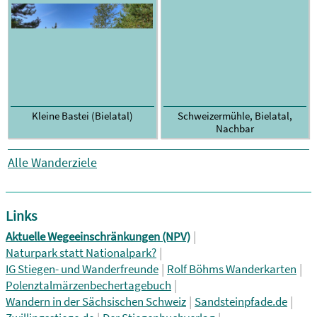
Kleine Bastei (Bielatal)
Schweizermühle, Bielatal,
Nachbar
Alle Wanderziele
Links
|
Aktuelle Wegeeinschränkungen (NPV)
|
Naturpark statt Nationalpark?
|
|
IG Stiegen- und Wanderfreunde
Rolf Böhms Wanderkarten
|
Polenztalmärzenbechertagebuch
|
|
Wandern in der Sächsischen Schweiz
Sandsteinpfade.de