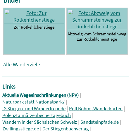
Bilder
Zur Rotkehlchenstiege
Abzweig vom Schrammsteinweg
zur Rotkehlchenstiege
Alle Wanderziele
Links
|
Aktuelle Wegeeinschränkungen (NPV)
|
Naturpark statt Nationalpark?
|
|
IG Stiegen- und Wanderfreunde
Rolf Böhms Wanderkarten
|
Polenztalmärzenbechertagebuch
|
|
Wandern in der Sächsischen Schweiz
Sandsteinpfade.de
|
|
Zwillingsstiege.de
Der Stiegenbuchverlag